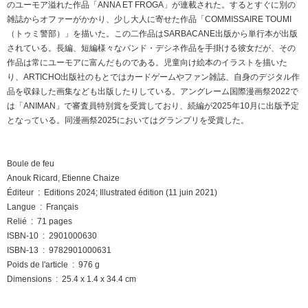
のユーモア溢れた作品「ANNA ET FROGA」が連載された。するとすぐに別の
雑誌からオファーがかかり、少し大人に寄せた作品「COMMISSAIRE TOUMI
（トゥミ警部）」を描いた。この二作品はSARBACANE出版から単行本が出版
されている。長編、短編様々なバンド・デシネ作品を手掛ける彼女だが、その
作品は常にユーモアに富んだものである。児童向け絵本のイラストを描いた
り、ARTICHO出版社のもとではカードゲームやファン雑誌、自身のデジタル作
品を収録した画集なども出版したりしている。アングレーム国際漫画祭2022で
は「ANIMAN」で審査員特別賞を受賞しており、続編が2025年10月に出版予定
となっている。同漫画祭2025においてはグランプリを受賞した。
Boule de feu
Anouk Ricard, Etienne Chaize
Éditeur ‏ : ‎ Editions 2024; Illustrated édition (11 juin 2021)
Langue ‏ : ‎ Français
Relié ‏ : ‎ 71 pages
ISBN-10 ‏ : ‎ 2901000630
ISBN-13 ‏ : ‎ 9782901000631
Poids de l'article ‏ : ‎ 976 g
Dimensions ‏ : ‎ 25.4 x 1.4 x 34.4 cm