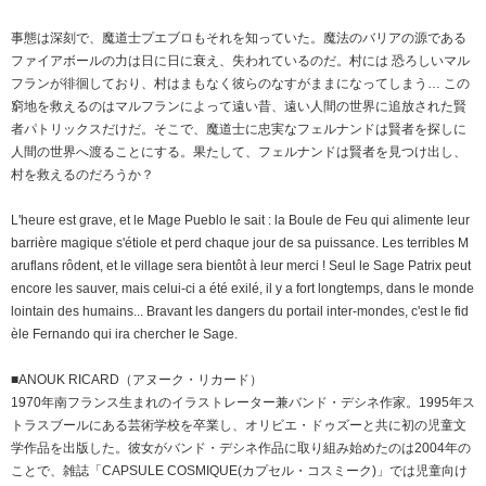
事態は深刻で、魔道士プエブロもそれを知っていた。魔法のバリアの源である
ファイアボールの力は日に日に衰え、失われているのだ。村には 恐ろしいマル
フランが徘徊しており、村はまもなく彼らのなすがままになってしまう… この
窮地を救えるのはマルフランによって遠い昔、遠い人間の世界に追放された賢
者パトリックスだけだ。そこで、魔道士に忠実なフェルナンドは賢者を探しに
人間の世界へ渡ることにする。果たして、フェルナンドは賢者を見つけ出し、
村を救えるのだろうか？
L'heure est grave, et le Mage Pueblo le sait : la Boule de Feu qui alimente leur
barrière magique s'étiole et perd chaque jour de sa puissance. Les terribles M
aruflans rôdent, et le village sera bientôt à leur merci ! Seul le Sage Patrix peut
encore les sauver, mais celui-ci a été exilé, il y a fort longtemps, dans le monde
lointain des humains... Bravant les dangers du portail inter-mondes, c'est le fid
èle Fernando qui ira chercher le Sage.
■ANOUK RICARD（アヌーク・リカード）
1970年南フランス生まれのイラストレーター兼バンド・デシネ作家。1995年ス
トラスブールにある芸術学校を卒業し、オリビエ・ドゥズーと共に初の児童文
学作品を出版した。彼女がバンド・デシネ作品に取り組み始めたのは2004年の
ことで、雑誌「CAPSULE COSMIQUE(カプセル・コスミーク)」では児童向け