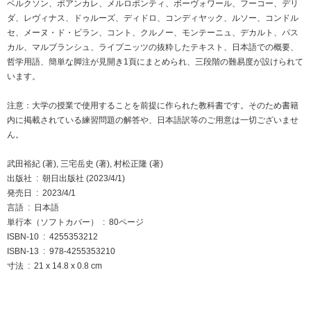
ベルクソン、ポアンカレ、メルロポンティ、ボーヴォワール、フーコー、デリ
ダ、レヴィナス、ドゥルーズ、ディドロ、コンディヤック、ルソー、コンドル
セ、メーヌ・ド・ビラン、コント、クルノー、モンテーニュ、デカルト、パス
カル、マルブランシュ、ライプニッツの抜粋したテキスト、日本語での概要、
哲学用語、簡単な脚注が見開き1頁にまとめられ、三段階の難易度が設けられて
います。
注意：大学の授業で使用することを前提に作られた教科書です。そのため書籍
内に掲載されている練習問題の解答や、日本語訳等のご用意は一切ございませ
ん。
武田裕紀 (著), 三宅岳史 (著), 村松正隆 (著)
出版社 ‏ : ‎ 朝日出版社 (2023/4/1)
発売日 ‏ : ‎ 2023/4/1
言語 ‏ : ‎ 日本語
単行本（ソフトカバー） ‏ : ‎ 80ページ
ISBN-10 ‏ : ‎ 4255353212
ISBN-13 ‏ : ‎ 978-4255353210
寸法 ‏ : ‎ 21 x 14.8 x 0.8 cm