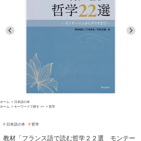
ホーム
>
日本語の本
ホーム
>
キーワードで探す >>
>
哲学
#
日本語の本
#
哲学
教材「フランス語で読む哲学２２選 モンテー