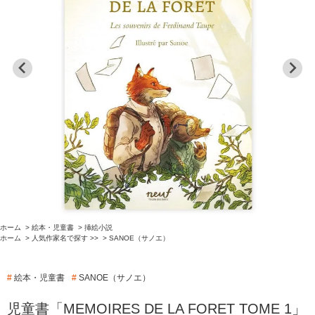
ホーム
>
絵本・児童書
>
挿絵小説
ホーム
>
人気作家名で探す >>
>
SANOE（サノエ）
#
絵本・児童書
#
SANOE（サノエ）
児童書「MEMOIRES DE LA FORET TOME 1」