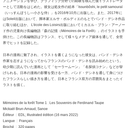
アニメーションを学び、グラフィック分野での経験を積んだ後イラストレータ
ーとして活動をはじめた。彼女は処女作の絵本「Issunbôshi, le petit samouraï
（いっすんぼうし―小さな侍）」を2016年10月に出版した。また、2017年に
はSoleil出版において、脚本家エルサ・ボルディエのもとでバンド・デシネ作品
に取り組むほか、 L'école des Loisirs出版においてミカエル・ブラン・アーノー
ド作の児童向け長編物語「森の記憶（Mémoires de la Forêt）」のイラストを手
掛けた。この長編物語はフランス、そして様々なメディア媒体を通して、全世
界でヒットを記録した。
日本の漫画に魅了され、イラストを書くようになった彼女は、バンド・デシネ
作家を志すようになってからフランスのバンド・デシネを読み始めたという。
幼少期に読んでいた漫画として「セーラームーン」「名探偵コナン」などが挙
げられる。日本の漫画の影響を受ける一方、バンド・デシネを通して身につけ
たフランスらしい描き方を通して、日本とフランス双方の雰囲気をまとったイ
ラストを描く。
Mémoires de la forêt Tome 1 : Les Souvenirs de Ferdinand Taupe
Mickaël Brun-Arnaud, Sanoe
Éditeur ‏ : ‎ EDL; Illustrated édition (16 mars 2022)
Langue ‏ : ‎ Français
Broché ‏ : ‎ 320 pages