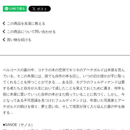
この商品を友達に教える
この商品について問い合わせる
買い物を続ける
ベルコースの森の中、コナラの木の空洞でキツネのアーチボルドは本屋を営ん
でいる。そこの本屋には、誰でも自作の本を託し、いつの日か誰かが手に取っ
てくれることを待つことができる…。ある日、モグラのフェルディナンドは愛
する者たちと自分が人生において成したことを覚えておくために書き、何年も
前に本屋に置いていった自作の本がまだ残っていることに気づく。しかし、今
となってある不可思議を見つけたフェルディナンドは、年老いた写真家とアー
チボルドの助けを借り、夢と思い出、そして現実が深く入り込んだ森の中を旅
する…
■SANOE（サノエ）