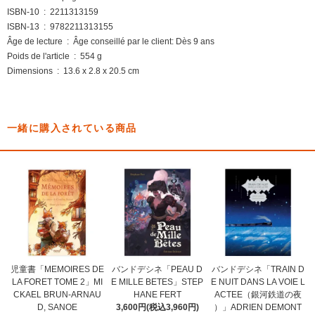
ISBN-10 ‏ : ‎ 2211313159
ISBN-13 ‏ : ‎ 9782211313155
Âge de lecture ‏ : ‎ Âge conseillé par le client: Dès 9 ans
Poids de l'article ‏ : ‎ 554 g
Dimensions ‏ : ‎ 13.6 x 2.8 x 20.5 cm
一緒に購入されている商品
児童書「MEMOIRES DE
バンドデシネ「PEAU D
バンドデシネ「TRAIN D
LA FORET TOME 2」MI
E MILLE BETES」STEP
E NUIT DANS LA VOIE L
CKAEL BRUN-ARNAU
HANE FERT
ACTEE（銀河鉄道の夜
D, SANOE
3,600円(税込3,960円)
）」ADRIEN DEMONT