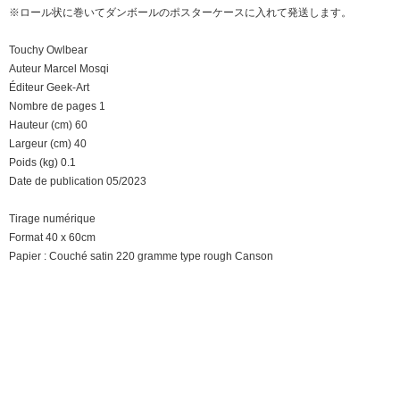
※ロール状に巻いてダンボールのポスターケースに入れて発送します。
Touchy Owlbear
Auteur Marcel Mosqi
Éditeur Geek-Art
Nombre de pages 1
Hauteur (cm) 60
Largeur (cm) 40
Poids (kg) 0.1
Date de publication 05/2023
Tirage numérique
Format 40 x 60cm
Papier : Couché satin 220 gramme type rough Canson