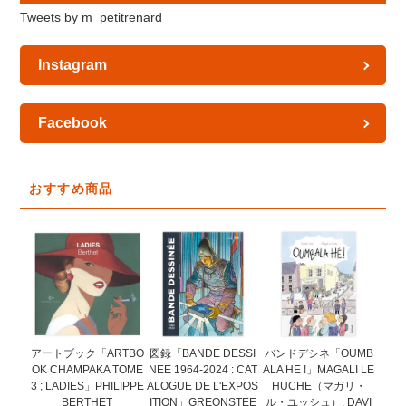
Tweets by m_petitrenard
Instagram
Facebook
おすすめ商品
図録「BANDE DESSI
アートブック「ARTBO
バンドデシネ「OUMB
NEE 1964-2024 : CAT
OK CHAMPAKA TOME
ALA HE !」MAGALI LE
ALOGUE DE L'EXPOS
3 ; LADIES」PHILIPPE
HUCHE（マガリ・
ITION」GREONSTEE
BERTHET
ル・ユッシュ）, DAVI