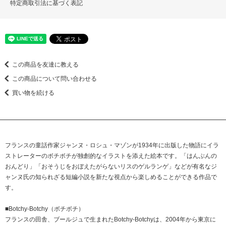
特定商取引法に基づく表記
この商品を友達に教える
この商品について問い合わせる
買い物を続ける
フランスの童話作家ジャンヌ・ロシュ・マゾンが1934年に出版した物語にイラ
ストレーターのボチボチが独創的なイラストを添えた絵本です。「はんぶんの
おんどり」「おそうじをおぼえたがらないリスのゲルランゲ」などが有名なジ
ャンヌ氏の知られざる短編小説を新たな視点から楽しめることができる作品で
す。
■Botchy-Botchy（ボチボチ）
フランスの田舎、ブールジュで生まれたBotchy-Botchyは、2004年から東京に