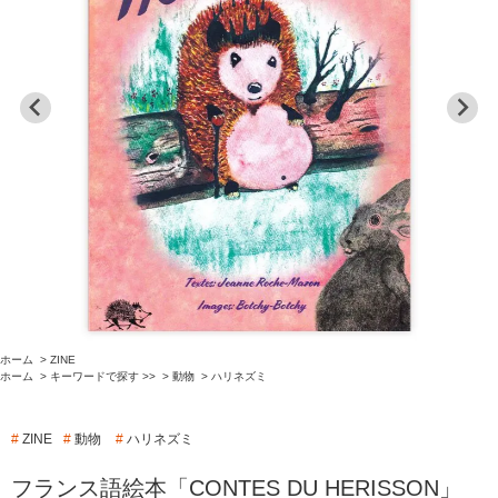
ホーム
>
ZINE
ホーム
>
キーワードで探す >>
>
動物
>
ハリネズミ
#
ZINE
#
動物
#
ハリネズミ
フランス語絵本「CONTES DU HERISSON」