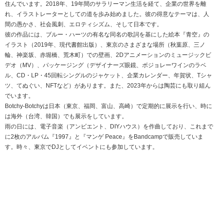
住んでいます。2018年、19年間のサラリーマン生活を経て、企業の世界を離
れ、イラストレーターとしての道を歩み始めました。彼の得意なテーマは、人
間の愚かさ、社会風刺、エロティシズム、そして日本です。
彼の作品には、ブルー・ハーツの有名な同名の歌詞を基にした絵本『青空』の
イラスト（2019年、現代書館出版）、東京のさまざまな場所（秋葉原、三ノ
輪、神楽坂、赤堀橋、荒木町）での壁画、2Dアニメーションのミュージックビ
デオ（MV）、パッケージング（デザイナーズ眼鏡、ボジョレーワインのラベ
ル、CD・LP・45回転シングルのジャケット、企業カレンダー、年賀状、Tシャ
ツ、てぬぐい、NFTなど）があります。また、2023年からは陶芸にも取り組ん
でいます。
Botchy-Botchyは日本（東京、福岡、富山、高崎）で定期的に展示を行い、時に
は海外（台湾、韓国）でも展示をしています。
雨の日には、電子音楽（アンビエント、DIYハウス）を作曲しており、これまで
に2枚のアルバム『1997』と『マンゲ Peace』をBandcampで販売していま
す。時々、東京でDJとしてイベントにも参加しています。