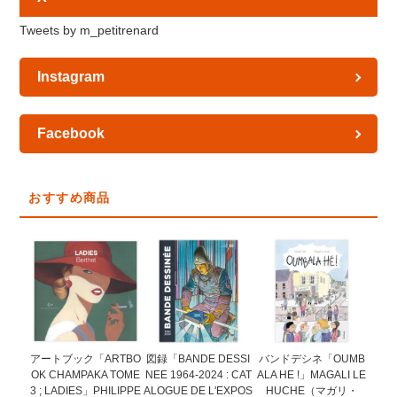
Tweets by m_petitrenard
Instagram
Facebook
おすすめ商品
図録「BANDE DESSI
アートブック「ARTBO
バンドデシネ「OUMB
NEE 1964-2024 : CAT
OK CHAMPAKA TOME
ALA HE !」MAGALI LE
ALOGUE DE L'EXPOS
3 ; LADIES」PHILIPPE
HUCHE（マガリ・