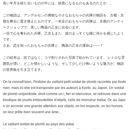
長い年月を経た古いものの中には、妖怪になるものもあるのだとか…。
この物語は、アンデルセンの勇敢な小さなおもちゃの兵隊の物語を、古都・京
都を舞台に置き換えたものです。一本足のおもちゃの兵隊は、京都のアンティ
ークショップで、美しい陶器の乙女に出会います。
一目で心を奪われた兵隊。乙女もまた、彼のまっすぐな瞳に何かを感じたよう
です。
さあ、恋を知ったおもちゃの兵隊と、陶器の乙女の運命は――？
この絵本は、絵ではなく、コマ割りされた写真で紡がれています。 レトロな雰
囲気が漂い、どこか懐かしいような、そして少しだけ怖いような魅力が、物語
の世界観を引き立てます。
On la connaît bien, l'histoire du vaillant petit soldat de plomb racontée par Ande
rsen, mais ici elle est transposée par les auteurs à Kyoto, au Japon. Un soldat
de plomb unijambiste, droit comme un i, fier et silencieux, se retrouve dans une
boutique de jouets embouteillée d'objets, celle de monsieur Isekai. Or, au Japo
n on accorde une grande attention aux objets, on les respecte, on les honore,
on leur prête bien souvent une âme...
Le vaillant soldat de plomb au pays des yokai