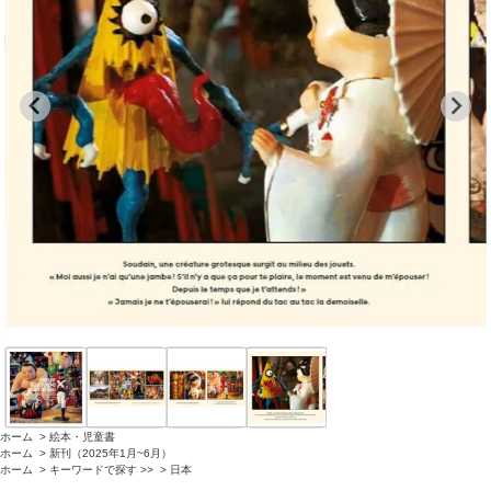
ホーム
>
絵本・児童書
ホーム
>
新刊（2025年1月~6月）
ホーム
>
キーワードで探す >>
>
日本