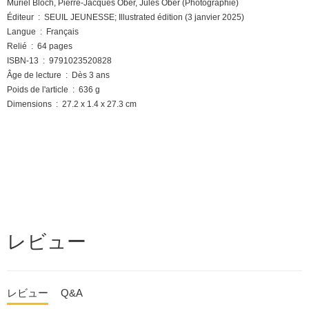
Muriel Bloch, Pierre-Jacques Ober, Jules Ober (Photographie)
Éditeur ‏ : ‎ SEUIL JEUNESSE; Illustrated édition (3 janvier 2025)
Langue ‏ : ‎ Français
Relié ‏ : ‎ 64 pages
ISBN-13 ‏ : ‎ 9791023520828
Âge de lecture ‏ : ‎ Dès 3 ans
Poids de l'article ‏ : ‎ 636 g
Dimensions ‏ : ‎ 27.2 x 1.4 x 27.3 cm
レビュー
レビュー
Q&A