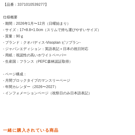
【品番：3371010539277】
仕様概要
- 期間：2026年1月〜12月（日曜始まり）
- サイズ：17×8.8×1.0cm（スリムで持ち運びやすいサイズ）
- 質量：90ｇ
- ブランド：クオバディス-Visoplan ビソプラン-
- ジャパンエディション：英語表記＋日本の祝日対応
- 用紙：視認性の高いホワイトペーパー
- 生産国：フランス（PEFC森林認証取得）
- ページ構成：
- 月間ブロックタイプのマンスリーページ
- 年間カレンダー（2026〜2027）
- インフォメーションページ（祝祭日のみ日本語表記）
一緒に購入されている商品