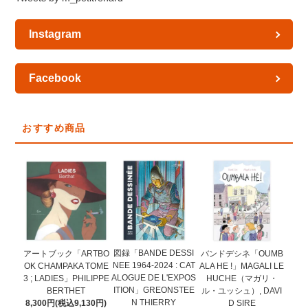
Instagram
Facebook
おすすめ商品
図録「BANDE DESSI
アートブック「ARTBO
バンドデシネ「OUMB
NEE 1964-2024 : CAT
OK CHAMPAKA TOME
ALA HE !」MAGALI LE
ALOGUE DE L'EXPOS
3 ; LADIES」PHILIPPE
HUCHE（マガリ・
ITION」GREONSTEE
BERTHET
ル・ユッシュ）, DAVI
N THIERRY
8,300円(税込9,130円)
D SIRE