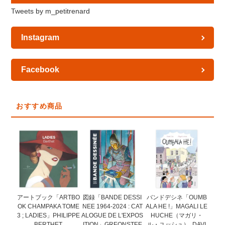
Tweets by m_petitrenard
Instagram
Facebook
おすすめ商品
図録「BANDE DESSI
アートブック「ARTBO
バンドデシネ「OUMB
NEE 1964-2024 : CAT
OK CHAMPAKA TOME
ALA HE !」MAGALI LE
ALOGUE DE L'EXPOS
3 ; LADIES」PHILIPPE
HUCHE（マガリ・
ITION」GREONSTEE
BERTHET
ル・ユッシュ）, DAVI