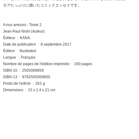
モアたっぷりに描いたコミックエッセイです。
A nos amours - Tome 2
Jean-Paul Nishi (Auteur)
Éditeur ‏ : ‎ KANA
Date de publication ‏ : ‎ 8 septembre 2017
Édition ‏ : ‎ Illustrated
Langue ‏ : ‎ Français
Nombre de pages de l'édition imprimée ‏ : ‎ 160 pages
ISBN-10 ‏ : ‎ 2505069859
ISBN-13 ‏ : ‎ 9782505069850
Poids de l'article ‏ : ‎ 261 g
Dimensions ‏ : ‎ 15 x 1.4 x 21 cm