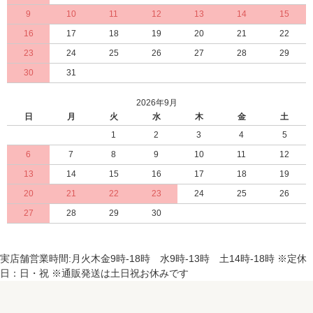
9
10
11
12
13
14
15
16
17
18
19
20
21
22
23
24
25
26
27
28
29
30
31
2026年9月
日
月
火
水
木
金
土
1
2
3
4
5
6
7
8
9
10
11
12
13
14
15
16
17
18
19
20
21
22
23
24
25
26
27
28
29
30
実店舗営業時間:月火木金9時-18時 水9時-13時 土14時-18時 ※定休
日：日・祝 ※通販発送は土日祝お休みです