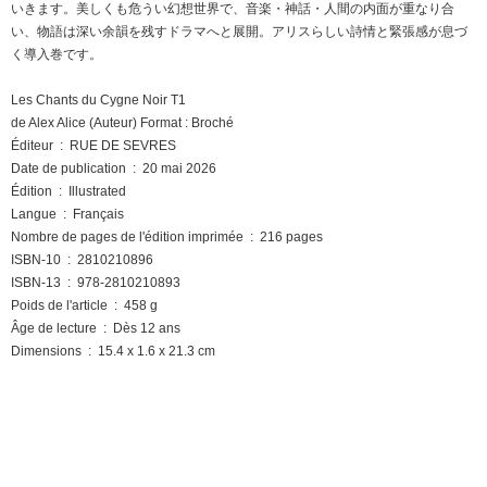
いきます。美しくも危うい幻想世界で、音楽・神話・人間の内面が重なり合
い、物語は深い余韻を残すドラマへと展開。アリスらしい詩情と緊張感が息づ
く導入巻です。
Les Chants du Cygne Noir T1
de Alex Alice (Auteur) Format : Broché
Éditeur ‏ : ‎ RUE DE SEVRES
Date de publication ‏ : ‎ 20 mai 2026
Édition ‏ : ‎ Illustrated
Langue ‏ : ‎ Français
Nombre de pages de l'édition imprimée ‏ : ‎ 216 pages
ISBN-10 ‏ : ‎ 2810210896
ISBN-13 ‏ : ‎ 978-2810210893
Poids de l'article ‏ : ‎ 458 g
Âge de lecture ‏ : ‎ Dès 12 ans
Dimensions ‏ : ‎ 15.4 x 1.6 x 21.3 cm