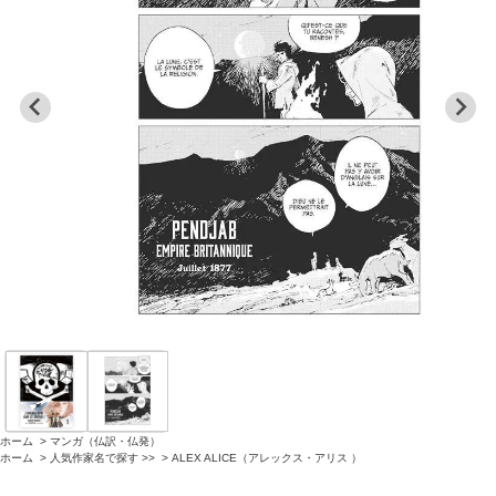
ホーム
>
マンガ（仏訳・仏発）
ホーム
>
人気作家名で探す >>
>
ALEX ALICE（アレックス・アリス ）