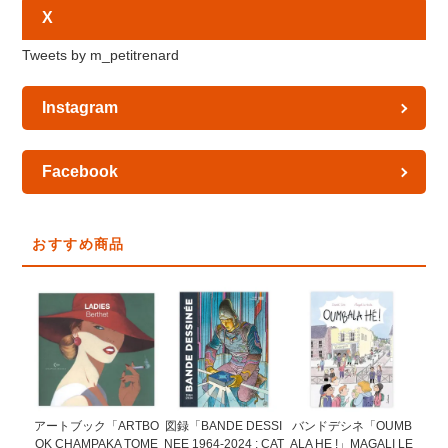
X
Tweets by m_petitrenard
Instagram
Facebook
おすすめ商品
図録「BANDE DESSI
アートブック「ARTBO
バンドデシネ「OUMB
NEE 1964-2024 : CAT
OK CHAMPAKA TOME
ALA HE !」MAGALI LE