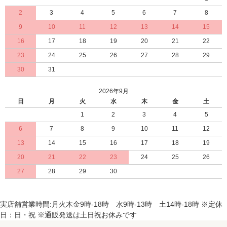
2
3
4
5
6
7
8
9
10
11
12
13
14
15
16
17
18
19
20
21
22
23
24
25
26
27
28
29
30
31
2026年9月
日
月
火
水
木
金
土
1
2
3
4
5
6
7
8
9
10
11
12
13
14
15
16
17
18
19
20
21
22
23
24
25
26
27
28
29
30
実店舗営業時間:月火木金9時-18時 水9時-13時 土14時-18時 ※定休
日：日・祝 ※通販発送は土日祝お休みです