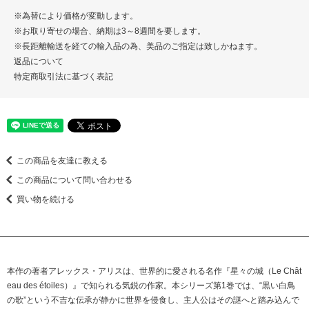
※為替により価格が変動します。
※お取り寄せの場合、納期は3～8週間を要します。
※長距離輸送を経ての輸入品の為、美品のご指定は致しかねます。
返品について
特定商取引法に基づく表記
この商品を友達に教える
この商品について問い合わせる
買い物を続ける
本作の著者アレックス・アリスは、世界的に愛される名作『星々の城（Le Chât
eau des étoiles）』で知られる気鋭の作家。本シリーズ第1巻では、“黒い白鳥
の歌”という不吉な伝承が静かに世界を侵食し、主人公はその謎へと踏み込んで