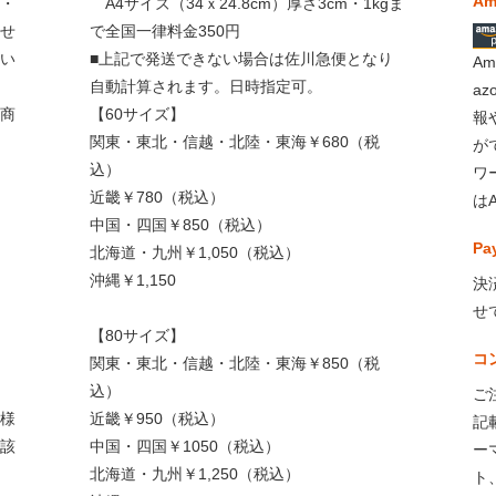
Am
・
A4サイズ（34ｘ24.8cm）厚さ3cm・1kgま
せ
で全国一律料金350円
い
■上記で発送できない場合は佐川急便となり
A
自動計算されます。日時指定可。
a
商
【60サイズ】
報
関東・東北・信越・北陸・東海￥680（税
が
込）
ワ
近畿￥780（税込）
は
中国・四国￥850（税込）
Pa
北海道・九州￥1,050（税込）
沖縄￥1,150
決
せ
【80サイズ】
コ
関東・東北・信越・北陸・東海￥850（税
込）
ご
様
近畿￥950（税込）
記
該
中国・四国￥1050（税込）
ー
北海道・九州￥1,250（税込）
ト