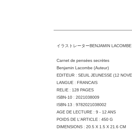
イラストレーターBENJAMIN LAC
Carnet de pensées secrètes
Benjamin Lacombe (Auteur)
EDITEUR : SEUIL JEUNESSE (12 NOV
LANGUE : FRANCAIS
RELIE : 128 PAGES
ISBN-10 : 2021038009
ISBN-13 : 9782021038002
AGE DE LECTURE : 9 - 12 ANS
POIDS DE L'ARTICLE : 450 G
DIMENSIONS : 20.5 X 1.5 X 21.6 CM