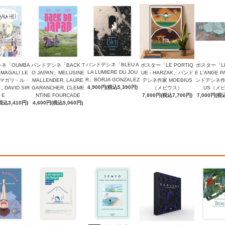
バンドデシネ「BLEU A
ネ「OUMBA
バンドデシネ「BACK T
ポスター「LE PORTIQ
ポスター「LE
LA LUMIERE DU JOU
」MAGALI LE
O JAPAN」MELUSINE
UE - HARZAK」バンド
E L'ANGE P
R」BORJA GONZALEZ
（マガリ・ル・
MALLENDER, LAURE
デシネ作家 MOEBIUS
ンドデシネ作家
4,900円(税込5,390円)
DAVID SIR
GARANCHER, CLEME
（メビウス）
US（メ
E
NTINE FOURCADE
7,000円(税込7,700円)
7,000円(税込
税込3,410円)
4,600円(税込5,060円)