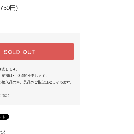
750円)
中
SOLD OUT
変動します。
、納期は3～8週間を要します。
の輸入品の為、美品のご指定は致しかねます。
く表記
える