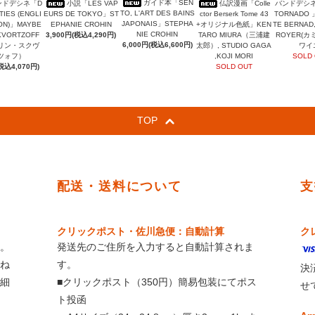
ガイド本「SEN
ンドデシネ「D
小説「LES VAP
仏訳漫画「Colle
バンドデシネ
TO, L'ART DES BAINS
TIES (ENGLI
EURS DE TOKYO」ST
ctor Berserk Tome 43
TORNADO 
JAPONAIS」STEPHA
ION)」MAYBE
EPHANIE CROHIN
+オリジナル色紙」KEN
TE BERNAD,
NIE CROHIN
KVORTZOFF
3,900円(税込4,290円)
TARO MIURA（三浦建
ROYER(
6,000円(税込6,600円)
リン・スクヴ
太郎）, STUDIO GAGA
ワイ
ツォフ）
,KOJI MORI
SOLD
税込4,070円)
SOLD OUT
TOP
配送・送料について
支
クリックポスト・佐川急便：自動計算
ク
。
発送先のご住所を入力すると自動計算されま
ね
す。
決
細
■クリックポスト（350円）簡易包装にてポス
せ
ト投函