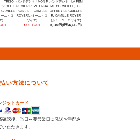
「TRISO
バンドデシネ「MON P
バンドデシネ「LA FEM
」 VIOLET
REMIER REVE EN JA
ME CORNEILLE」GE
 CAMILLE
PONAIS 」 CAMILLE
OFFREY LE GUILCHE
カミーユ・ロ
ROYER(カミーユ・ロ
R, CAMILLE ROYER
エ)
ワイエ)
(カミーユ・ロワイエ)
 OUT
SOLD OUT
5,100円(税込5,610円)
払い方法について
レジットカード
済確認後、当日～翌営業日に発送お手配さ
ていただきます。