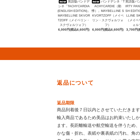
英語版バンドデ
バンドデシネ「T
英語版バ
シネ「TACHYCARDIA
ACHYCARDIE（動
IRTY PAN
(ENGLISH EDITION)」
悸）」MAYBELLINE S
SH EDIT
MAYBELLINE SKVOR
KVORTZOFF（メイベ
LLINE S
TZOFF（メイベリン・
リン・スクヴォルツォ
（メイベ
スクヴォルツォフ）
フ）
ォル
6,000円(税込6,600円)
6,000円(税込6,600円)
3,700円(
返品について
返品期限
商品到着後７日以内とさせていただきます
輸入商品であるため美品はお約束いたしか
ます。長距離輸送や航空輸送を伴うため、
かな傷・折れ、表紙や裏表紙の汚れ、角の