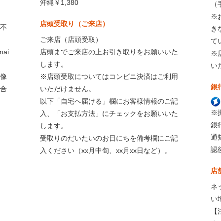
沖縄￥1,380
（
※
店頭受取り（ご来店）
不
き
ご来店（店頭受取）
て
ai
店頭までご来店の上お引き取りをお願いいた
※
します。
い
像
※店頭受取についてはコンビニ決済はご利用
銀
合
いただけません。
以下「自宅へ届ける」欄にお客様情報のご記
※
入、「お支払方法」にチェックをお願いいた
銀
します。
通
受取りのだいたいのお日にちを備考欄にご記
認
入ください（xx月中旬、xx月xx日など）。
店
ネ
い
【