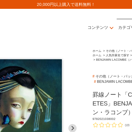
20,000円以上購入で送料無料！
コンテンツ
カテゴ
ホーム
>
その他（ノート・
ホーム
>
人気作家名で探す >
>
BENJAMIN LACOMB
#
その他（ノート・バッ
#
BENJAMIN LAC
罫線ノート「CAR
ETES」BENJ
ン・ラコンブ
9782021038002
0件