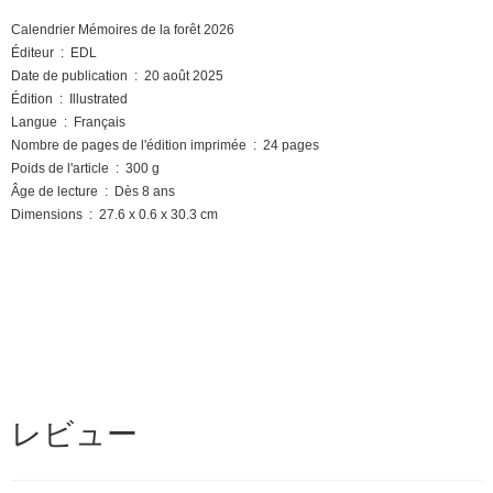
Calendrier Mémoires de la forêt 2026
Éditeur ‏ : ‎ EDL
Date de publication ‏ : ‎ 20 août 2025
Édition ‏ : ‎ Illustrated
Langue ‏ : ‎ Français
Nombre de pages de l'édition imprimée ‏ : ‎ 24 pages
Poids de l'article ‏ : ‎ 300 g
Âge de lecture ‏ : ‎ Dès 8 ans
Dimensions ‏ : ‎ 27.6 x 0.6 x 30.3 cm
レビュー