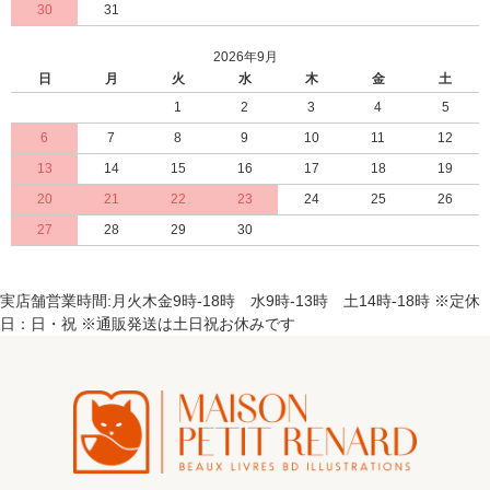
30
31
2026年9月
日
月
火
水
木
金
土
1
2
3
4
5
6
7
8
9
10
11
12
13
14
15
16
17
18
19
20
21
22
23
24
25
26
27
28
29
30
実店舗営業時間:月火木金9時-18時 水9時-13時 土14時-18時 ※定休
日：日・祝 ※通販発送は土日祝お休みです