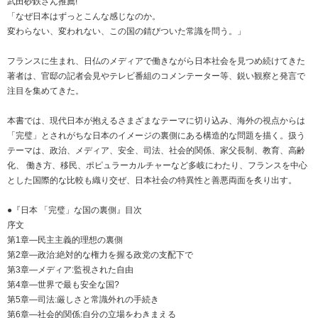
武田砂鉄さん推薦!
「なぜ日本はずっとこんな感じなのか。
変わらない、変われない、この国の錆びついた常識を問う。」
フランスに生まれ、日仏のメディアで働きながら日本社会を見つめ続けてきた
著者は、官邸の記者会見やテレビ番組のコメンテーター等、鋭い観察と発言で
注目を集めてきた。
本書では、現代日本が抱えるさまざまなテーマに切り込み、海外の視点からは
「完璧」とされがちな日本のイメージの裏側にある構造的な問題を描く。扱う
テーマは、政治、メディア、安全、司法、社会的関係、家父長制、教育、高齢
化、 働き方、移民、ポピュラーカルチャーなど多岐にわたり、フランスを中心
とした国際的な比較も織り交ぜ、日本社会の特異性と善悪両面を炙り出す。
●『日本 「完璧」な国の裏側』目次
序文
第1章―民主主義的理想の裏側
第2章―政治:絶対的な権力を握る政党の支配下で
第3章―メディア:監視された自由
第4章―世界で最も安全な国?
第5章―司法:厳しさと常識外れの手続き
第6章―社会的関係:自分の立場をわきまえる