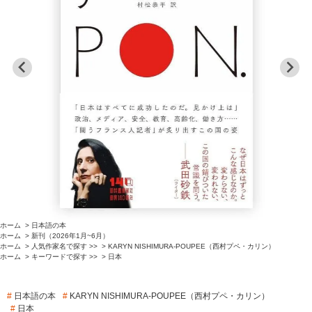
ホーム
>
日本語の本
ホーム
>
新刊（2026年1月~6月）
ホーム
>
人気作家名で探す >>
>
KARYN NISHIMURA-POUPEE（西村プペ・カリン）
ホーム
>
キーワードで探す >>
>
日本
#
日本語の本
#
KARYN NISHIMURA-POUPEE（西村プペ・カリン）
#
日本