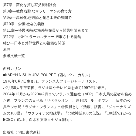
第7章―変化を拒む家父長制社会
第8章―教育:従順なサラリーマンの育て方
第9章―高齢化:悲観論と創意工夫の狭間で
第10章―労働:社会的義務
第11章―移民:裕福な海外駐在員から難民申請者まで
第12章―ポピュラーカルチャー:搾取される情熱
結び―日本と外部世界との複雑な関係
原註
参考文献一覧
西村カリン
■KARYN NISHIMURA-POUPEE（西村プペ・カリン）
1970年6月7日生まれ。フランス人フリージャーナリスト。
パリ第8大学卒業後、ラジオ局やテレビ局を経て1997年に来日。
2004年12月から2020年2月までフランス通信社（AFP）日本支局の記者を務め
た後、フランスの日刊紙「リベラシオン」、週刊誌「ル・ポワン」、日本の公
共ラジオ局「ラジオ・フランス」の特派員として活躍。訳書に『ジャーナリズ
ムの100語』『ウクライナの地政学』『北欧神話100の伝説』『100語でわかる
BOBO』(以上、白水社文庫クセジュ)ほか。
出版社 ‏ : ‎ 河出書房新社