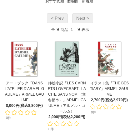
おすすめ順
価格順
新着順
< Prev
Next >
9
1
9
全
商品
-
表示
アートブック「DANS
挿絵小説「LES CARN
イラスト集「THE BES
L'ATELIER D'ARMEL G
ETS LOVECRAFT ; LA
TIARY」ARMEL GAUL
AULME」ARMEL GAU
CITE SANS NOM （無
ME
LME
名都市）」ARMEL GA
2,700円(税込2,970円)
8,000円(税込8,800円)
ULME（アルメル・ゴ
ールム）
0件
2,000円(税込2,200円)
0件
0件