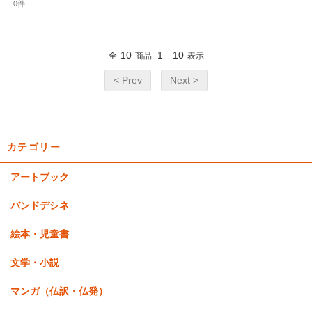
0件
10
1
10
全
商品
-
表示
< Prev
Next >
カテゴリー
アートブック
バンドデシネ
絵本・児童書
文学・小説
マンガ（仏訳・仏発）