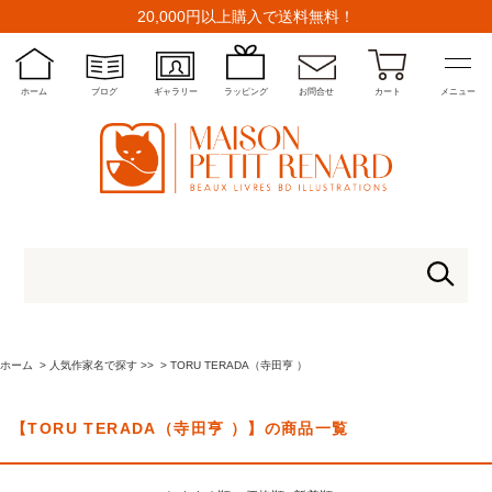
20,000円以上購入で送料無料！
ホーム
ブログ
ギャラリー
ラッピング
お問合せ
カート
メニュー
ホーム
>
人気作家名で探す >>
>
TORU TERADA（寺田亨 ）
【TORU TERADA（寺田亨 ）】の商品一覧