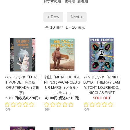
おすすめ順
価格順
新着順
< Prev
Next >
10
1
10
全
商品
-
表示
バンドデシネ「LE PET
雑誌「METAL HURLA
バンドデシネ「PINK F
IT MONDE」完全版 T
NT N.3 ; VACANCES S
LOYD」THIERRY LAM
ORU TERADA（寺田
UR MARS （メタル・
Y, TONY LOURENCO,
亨）
ユルラン）」
NICOLAS FINET
5,700円(税込6,270円)
4,100円(税込4,510円)
SOLD OUT
0件
0件
0件